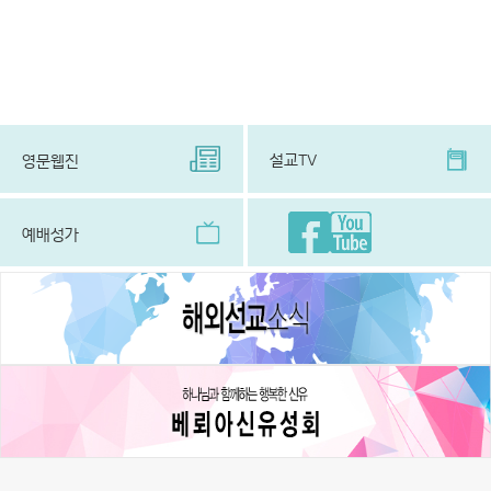
설교TV
영문웹진
예배성가