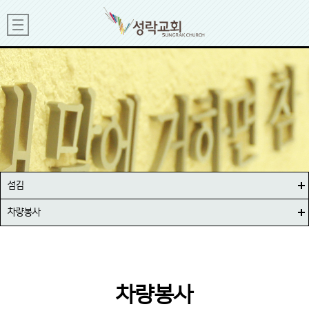
섬김
차량봉사
차량봉사